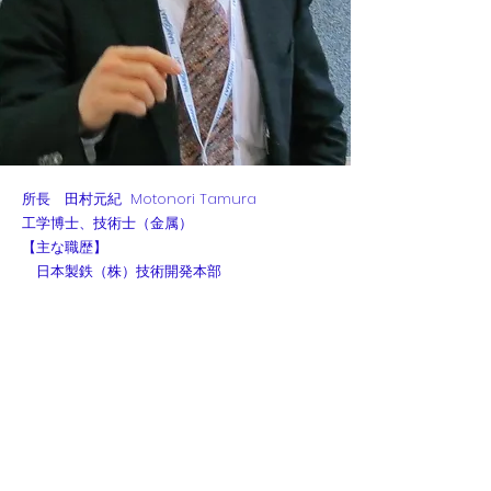
所長 田村元紀 Motonori Tamura
工学博士、技術士（金属）
【主な職歴】
日本製鉄（株）技術開発本部
文部科学省研究振興局調査員
東工大、農工大、電通大教授等
【委員歴】
NEDO水素用材料開発委員会
経済産業省高圧ガス例示基準策定委員会
東南アジア鉄鋼協会日本代表委員
日本工業規格準備委員会等
【最近の活動】
水素関連機器や材料開発企業の技術顧問